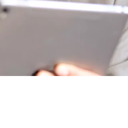
pré-inscriptions au raccordement à la fibre est terminée
-